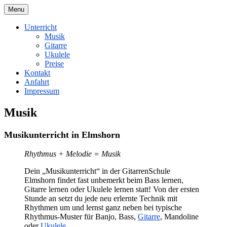
Skip
Menu
to
content
Unterricht
Musik
Gitarre
Ukulele
Preise
Kontakt
Anfahrt
Impressum
Musik
Musikunterricht in Elmshorn
Rhythmus + Melodie = Musik
Dein „Musikunterricht“ in der GitarrenSchule
Elmshorn findet fast unbemerkt beim Bass lernen,
Gitarre lernen oder Ukulele lernen statt! Von der ersten
Stunde an setzt du jede neu erlernte Technik mit
Rhythmen um und lernst ganz neben bei typische
Rhythmus-Muster für Banjo, Bass,
Gitarre
, Mandoline
oder
Ukulele
.